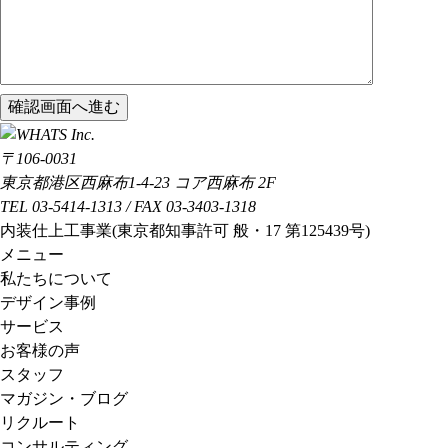
こ
の
フ
〒106-0031
ィ
東京都港区西麻布1-4-23 コア西麻布 2F
ー
TEL 03-5414-1313 / FAX 03-3403-1318
ル
内装仕上工事業(東京都知事許可 般・17 第125439号)
ド
メニュー
は
私たちについて
空
デザイン事例
の
サービス
ま
お客様の声
ま
スタッフ
に
マガジン・ブログ
し
リクルート
て
コンサルティング