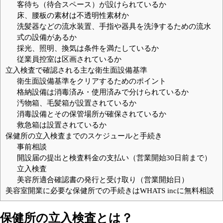
客待ち（待合スペース）が設けられているか
床、腰板の素材は不透明性素材か
洗髪器などの流水装置、手指や器具を洗浄するための流水
式の設備があるか
採光、照明、換気は条件を満たしているか
従業員控室は区画されているか
立入検査で確認される主な衛生面設備基準
衛生面設備基準をクリアするためのポイント
格納設備は消毒済み・使用済みで分けられているか
汚物箱、毛髪箱が設置されているか
消毒設備とその保管場所が確保されているか
救急箱は設置されているか
保健所の立入検査までのスケジュールと手続き
事前相談
開設届の提出と検査料金の支払い（営業開始30日前まで）
立入検査
美容所適合確認書の発行と受け取り（営業開始日）
美容室開業に必要な保健所での手続きはWHATS incに無料相談
保健所の立入検査とは？