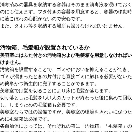
消毒済みの器具を収納する容器はそのまま消毒液を浸けておく
のにも使えます。フタ付きの容器を用意すると、容器の移動時
に液こぼれの心配がないので安心です。
また、タオル等を収納する場所も設けなければいけません。
汚物箱、毛髪箱が設置されているか
美容室にはふた付きの汚物箱および毛髪箱を用意しなければい
けません
。
汚物箱を設置することで、ゴミやにおいを抑えることができ、
ゴミが溜まったときの片付けも直接ゴミに触れる必要がないた
め簡単かつ衛生的に完了することができます。
美容室では髪を切ることにより床に毛髪が落ちます。
切り落とした毛髪を1人1人のカットが終わった後に集めて回収
し、しまうための毛髪箱も必要です。
美容室ならではの設備ですが、美容室の環境をきれいに保つた
めに毛髪箱は必須です。
各自治体によっては、それぞれの箱に「汚物箱」「毛髪箱」の