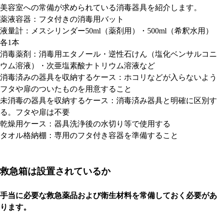
美容室への常備が求められている消毒器具を紹介します。
薬液容器：フタ付きの消毒用バット
液量計：メスシリンダー50ml（薬剤用）・500ml（希釈水用）
各1本
消毒薬剤：消毒用エタノール・逆性石けん（塩化ベンサルコニ
ウム溶液）・次亜塩素酸ナトリウム溶液など
消毒済みの器具を収納するケース：ホコリなどが入らないよう
フタや扉のついたものを用意すること
未消毒の器具を収納するケース：消毒済み器具と明確に区別す
る。フタや扉は不要
乾燥用ケース：器具洗浄後の水切り等で使用する
タオル格納棚：専用のフタ付き容器を準備すること
救急箱は設置されているか
手当に必要な救急薬品および衛生材料を常備しておく必要があ
ります。