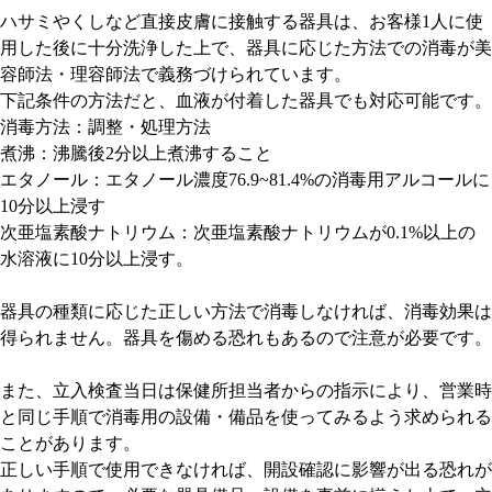
ハサミやくしなど直接皮膚に接触する器具は、お客様1人に使
用した後に十分洗浄した上で、器具に応じた方法での消毒が美
容師法・理容師法で義務づけられています。
下記条件の方法だと、血液が付着した器具でも対応可能です。
消毒方法：調整・処理方法
煮沸：沸騰後2分以上煮沸すること
エタノール：エタノール濃度76.9~81.4%の消毒用アルコールに
10分以上浸す
次亜塩素酸ナトリウム：次亜塩素酸ナトリウムが0.1%以上の
水溶液に10分以上浸す。
器具の種類に応じた正しい方法で消毒しなければ、消毒効果は
得られません。器具を傷める恐れもあるので注意が必要です。
また、立入検査当日は保健所担当者からの指示により、営業時
と同じ手順で消毒用の設備・備品を使ってみるよう求められる
ことがあります。
正しい手順で使用できなければ、開設確認に影響が出る恐れが