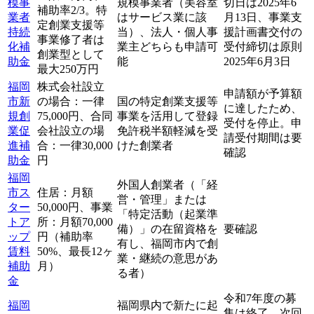
模事
規模事業者（美容室
切日は2025年6
補助率2/3。特
業者
はサービス業に該
月13日、事業支
定創業支援等
持続
当）、法人・個人事
援計画書交付の
事業修了者は
化補
業主どちらも申請可
受付締切は原則
創業型として
助金
能
2025年6月3日
最大250万円
福岡
株式会社設立
申請額が予算額
市新
の場合：一律
国の特定創業支援等
に達したため、
規創
75,000円、合同
事業を活用して登録
受付を停止。申
業促
会社設立の場
免許税半額軽減を受
請受付期間は要
進補
合：一律30,000
けた創業者
確認
助金
円
福岡
外国人創業者（「経
市ス
住居：月額
営・管理」または
ター
50,000円、事業
「特定活動（起業準
トア
所：月額70,000
備）」の在留資格を
要確認
ップ
円（補助率
有し、福岡市内で創
賃料
50%、最長12ヶ
業・継続の意思があ
補助
月）
る者）
金
令和7年度の募
福岡
福岡県内で新たに起
集は終了。次回