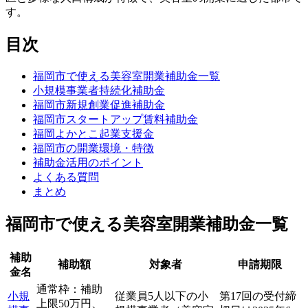
す。
目次
福岡市で使える美容室開業補助金一覧
小規模事業者持続化補助金
福岡市新規創業促進補助金
福岡市スタートアップ賃料補助金
福岡よかとこ起業支援金
福岡市の開業環境・特徴
補助金活用のポイント
よくある質問
まとめ
福岡市で使える美容室開業補助金一覧
補助
補助額
対象者
申請期限
金名
通常枠：補助
小規
従業員5人以下の小
第17回の受付締
上限50万円、