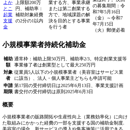
よか
上限額200万
業する方、事業承継
の募集期間：令
とこ
円、補助率：
または第二創業する
和7年5月16日
起業
補助対象経費
方で、地域課題の解
（金）～令和7
支援
の2分の1以内
決を目的とする事業
年7月15日
金
を行う者
（火）郵便必着
小規模事業者持続化補助金
補助
通常枠：補助上限50万円、補助率2/3。特定創業支援等
額
事業修了者は創業型として最大250万円
対象
従業員5人以下の小規模事業者（美容室はサービス業
者
に該当）、法人・個人事業主どちらも申請可能
申請
第17回の受付締切日は2025年6月13日、事業支援計画
期限
書交付の受付締切は原則2025年6月3日
概要
小規模事業者の販路開拓や生産性向上（業務効率化）に向け
た取組みにかかった経費の一部を支援する国の補助金制度.
美容室の場合、新サービスの導入や集客施策に活用できる.