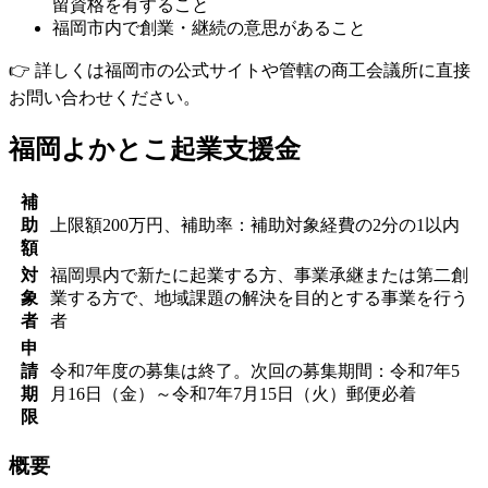
留資格を有すること
福岡市内で創業・継続の意思があること
👉 詳しくは福岡市の公式サイトや管轄の商工会議所に直接
お問い合わせください。
福岡よかとこ起業支援金
補
助
上限額200万円、補助率：補助対象経費の2分の1以内
額
対
福岡県内で新たに起業する方、事業承継または第二創
象
業する方で、地域課題の解決を目的とする事業を行う
者
者
申
請
令和7年度の募集は終了。次回の募集期間：令和7年5
期
月16日（金）～令和7年7月15日（火）郵便必着
限
概要