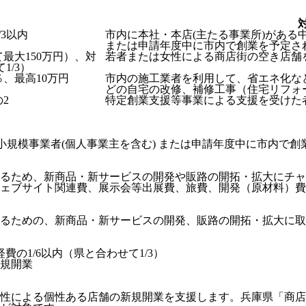
3以内
市内に本社・本店(主たる事業所)がある
または申請年度中に市内で創業を予定さ
最大150万円）、対
若者または女性による商店街の空き店舗
1/3）
、最高10万円
市内の施工業者を利用して、省エネ化な
どの自宅の改修、補修工事（住宅リフォ
2
特定創業支援等事業による支援を受けた
小規模事業者(個人事業主を含む) または申請年度中に市内で
るため、新商品・新サービスの開発や販路の開拓・拡大にチャ
ェブサイト関連費、展示会等出展費、旅費、開発（原材料）費
るための、新商品・新サービスの開発、販路の開拓・拡大に取
費の1/6以内（県と合わせて1/3）
規開業
性による個性ある店舗の新規開業を支援します。兵庫県「商店