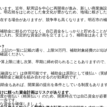
ています。近年、駅周辺を中心に再開発が進み、新しい商業施
。明石焼をはじめとした食文化が豊かなため、地域に根ざした
在する場合がありますが、競争率も高くなります。明石市の補
補助金に頼るのではなく、自己資金をしっかりと貯めることが
に入れ、安定的な資金計画を立てましょう。補助金はあくまで
か？
。上記の一覧に記載の通り、上限50万円、補助対象経費の2/3
確認ください。
。予算上限に達し次第、早期に締め切られることもありますので
創業融資など）は併用可能です。補助金は原則として後払い（実
補助金と融資を組み合わせるのが効果的です。
る補助金もあれば、開業届の提出を条件としている制度もありま
けに頼った資金計画はリスクがあります
。
度が後払い（精算払い）のため、開業時点では自己資金が必要
一歩です。
な資金を確保しましょう。