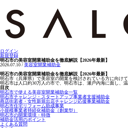
ログイン
新規登録
明石市の美容室開業補助金を徹底解説【2026年最新】
2026.07.10
/
美容室開業補助金
明石市の美容室開業補助金を徹底解説【2026年最新】
明石市（兵庫県）で美容室の開業を検討されている方に向けて
明石市は人口約30万人の市で、明石市は、瀬戸内海に面し、
目次
明石市で使える美容室開業補助金一覧
明石市チャレンジ・スタートアップ事業者支援補助金
商店街若者・女性新規出店チャレンジ応援事業補助金
明石市住宅リフォーム助成事業
小規模事業者持続化補助金（創業型）
明石市の開業環境・特徴
補助金活用のポイント
よくある質問