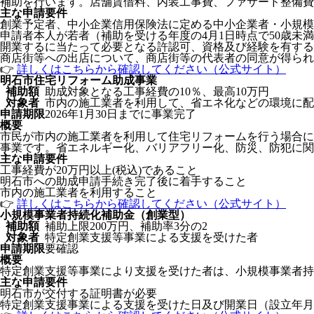
補助を行います。店舗賃借料、内装工事費、ファサード整備費
主な申請要件
創業予定者、中小企業信用保険法に定める中小企業者・小規模
申請者本人が若者（補助を受ける年度の4月1日時点で50歳未
開業するに当たって必要となる許認可、資格及び経験を有する
商店街等への出店について、商店街等の代表者の同意が得られ
👉
詳しくはこちらから確認してください（公式サイト）
明石市住宅リフォーム助成事業
補助額
助成対象となる工事経費の10％、最高10万円
対象者
市内の施工業者を利用して、省エネ化などの環境に配
申請期限
2026年1月30日までに事業完了
概要
市民が市内の施工業者を利用して住宅リフォームを行う場合に
事業です。省エネルギー化、バリアフリー化、防災、防犯に関
主な申請要件
工事経費が20万円以上(税込)であること
明石市への助成申請手続き完了後に着手すること
市内の施工業者を利用すること
👉
詳しくはこちらから確認してください（公式サイト）
小規模事業者持続化補助金（創業型）
補助額
補助上限200万円、補助率3分の2
対象者
特定創業支援等事業による支援を受けた者
申請期限
要確認
概要
特定創業支援等事業により支援を受けた者は、小規模事業者持
主な申請要件
明石市が交付する証明書が必要
特定創業支援事業による支援を受けた日及び開業日（設立年月