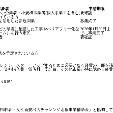
対象者
申請期限
中小企業者・小規模事業者(個人事業主を含む)
要確認
れている方
を活用した新規開業
募集終了
どの環境に配慮した工事やバリアフリー化な
2026年1月30日ま
ーム）を行う市民
でに事業完了
者
要確認
創業を予定されている方
レンジ・スタートアップするために必要となる経費の一部を補
、資料購入費、賃借料、委託費、その他市長が特に認める経費
り組む
街若者・女性新規出店チャレンジ応援事業補助金」と協調して