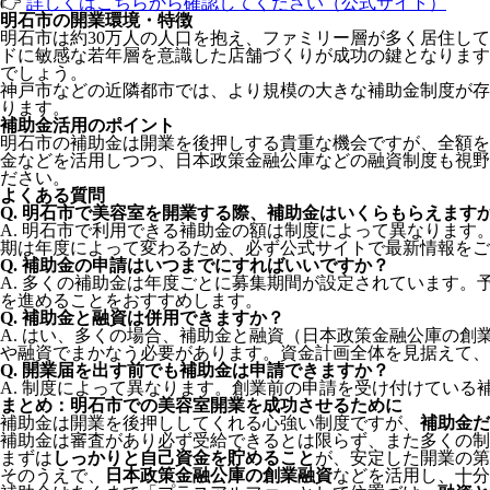
👉
詳しくはこちらから確認してください（公式サイト）
明石市の開業環境・特徴
明石市は約30万人の人口を抱え、ファミリー層が多く居住し
ドに敏感な若年層を意識した店舗づくりが成功の鍵となります
でしょう。
神戸市などの近隣都市では、より規模の大きな補助金制度が存
ります。
補助金活用のポイント
明石市の補助金は開業を後押しする貴重な機会ですが、全額を
金などを活用しつつ、日本政策金融公庫などの融資制度も視野
ださい。
よくある質問
Q. 明石市で美容室を開業する際、補助金はいくらもらえます
A. 明石市で利用できる補助金の額は制度によって異なります
期は年度によって変わるため、必ず公式サイトで最新情報をご
Q. 補助金の申請はいつまでにすればいいですか？
A. 多くの補助金は年度ごとに募集期間が設定されています
を進めることをおすすめします。
Q. 補助金と融資は併用できますか？
A. はい、多くの場合、補助金と融資（日本政策金融公庫の
や融資でまかなう必要があります。資金計画全体を見据えて、
Q. 開業届を出す前でも補助金は申請できますか？
A. 制度によって異なります。創業前の申請を受け付けてい
まとめ：明石市での美容室開業を成功させるために
補助金は開業を後押ししてくれる心強い制度ですが、
補助金だ
補助金は審査があり必ず受給できるとは限らず、また多くの制
まずは
しっかりと自己資金を貯めること
が、安定した開業の第
そのうえで、
日本政策金融公庫の創業融資
などを活用し、十分