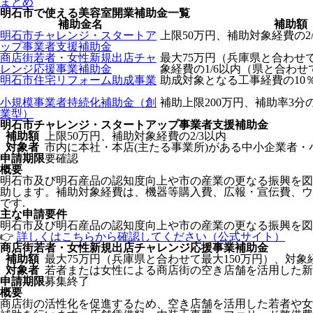
まとめ
明石市で使える美容室開業補助金一覧
補助金名
補助額
明石市チャレンジ・スタートア
上限50万円、補助対象経費の2/
ップ事業者支援補助金
商店街若者・女性新規出店チャ
最大75万円（兵庫県と合わせて
レンジ応援事業補助金
象経費の1/6以内（県と合わせて
明石市住宅リフォーム助成事業
助成対象となる工事経費の10％
小規模事業者持続化補助金（創
補助上限200万円、補助率3分の
業型）
明石市チャレンジ・スタートアップ事業者支援補助金
補助額
上限50万円、補助対象経費の2/3以内
対象者
市内に本社・本店(主たる事業所)がある中小企業者・
申請期限
要確認
概要
明石市及び明石産品の認知度向上や市の産業の更なる振興を図
助します。補助対象経費は、機器等購入費、広報・宣伝費、ウ
です.
主な申請要件
明石市及び明石産品の認知度向上や市の産業の更なる振興を図
👉
詳しくはこちらから確認してください（公式サイト）
商店街若者・女性新規出店チャレンジ応援事業補助金
補助額
最大75万円（兵庫県と合わせて最大150万円）、対象経
対象者
若者または女性による商店街の空き店舗を活用した新
申請期限
募集終了
概要
商店街の活性化を促進するため、空き店舗を活用した若者や女